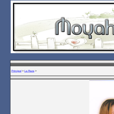
Principal
>
La Raza
>