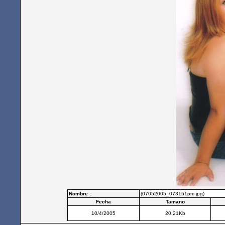
Nombre :
(07052005_073151pm.jpg)
Fecha
Tamano
10/4/2005
20.21Kb