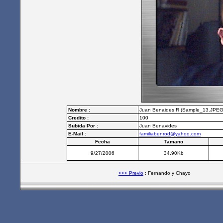
Nombre :
Juan Benaides R (Sample_13.JPEG
Credito :
100
Subida Por :
Juan Benavides
E-Mail :
familiabenrod@yahoo.com
Fecha
Tamano
9/27/2006
34.90Kb
<<< Previo
: Fernando y Chayo