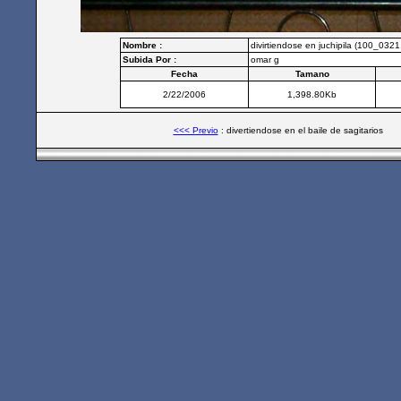
Nombre :
divirtiendose en juchipila (100_032
Subida Por :
omar g
Fecha
Tamano
2/22/2006
1,398.80Kb
<<< Previo
: divertiendose en el baile de sagitarios