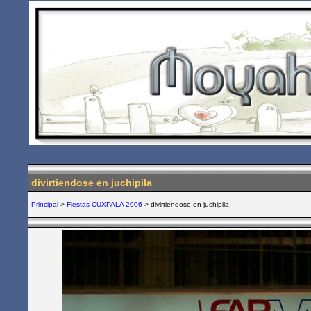
divirtiendose en juchipila
Principal
>
Fiestas CUXPALA 2006
> divirtiendose en juchipila