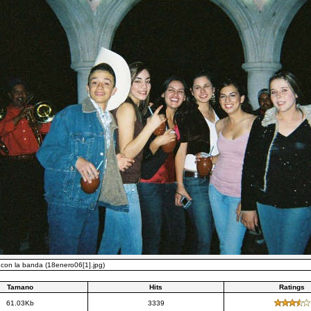
 con la banda (18enero06[1].jpg)
Tamano
Hits
Ratings
61.03Kb
3339