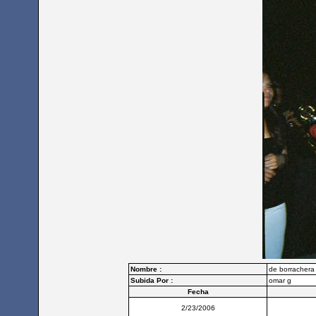
Nombre :
de borrachera
Subida Por :
omar g
Fecha
2/23/2006