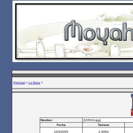
Principal
>
La Raza
>
Nombre :
(163524.jpg)
Fecha
Tamano
10/4/2005
2.40Kb